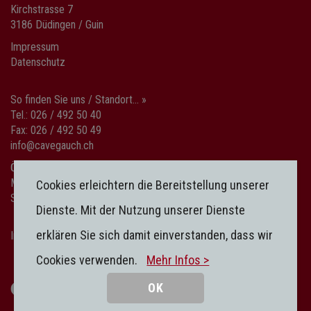
Kirchstrasse 7
3186 Düdingen / Guin
Impressum
Datenschutz
So finden Sie uns / Standort... »
Tel.: 026 / 492 50 40
Fax: 026 / 492 50 49
info@cavegauch.ch
Öffnungszeiten
Mo-Fr: 08:00-12:00 / 13:30-18:30
Cookies erleichtern die Bereitstellung unserer
Sa: 08:00-15:00
Dienste. Mit der Nutzung unserer Dienste
erklären Sie sich damit einverstanden, dass wir
Impressum
|
Datenschutz
Cookies verwenden.
Mehr Infos >
OK