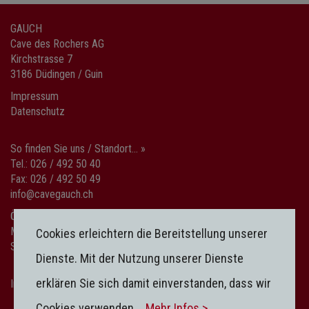
GAUCH
Cave des Rochers AG
Kirchstrasse 7
3186 Düdingen / Guin
Impressum
Datenschutz
So finden Sie uns / Standort... »
Tel.: 026 / 492 50 40
Fax: 026 / 492 50 49
info@cavegauch.ch
Öffnungszeiten
Mo-Fr: 08:00-12:00 / 13:30-18:30
Cookies erleichtern die Bereitstellung unserer
Sa: 08:00-15:00
Dienste. Mit der Nutzung unserer Dienste
erklären Sie sich damit einverstanden, dass wir
Impressum
|
Datenschutz
Cookies verwenden.
Mehr Infos >